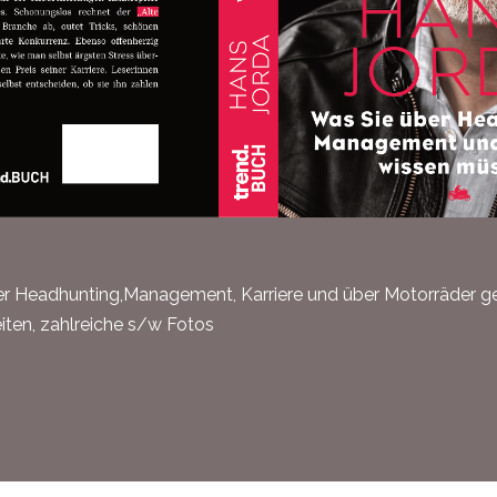
r Headhunting,Management, Karriere und über Motorräder ge
iten, zahlreiche s/w Fotos