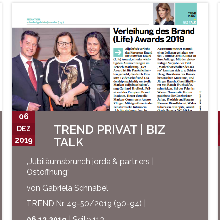
06
TREND PRIVAT | BIZ
DEZ
TALK
2019
„Jubiläumsbrunch jorda & partners |
Ostöffnung“
von Gabriela Schnabel
TREND Nr. 49-50/2019 (90-94) |
06.12.2019
| Seite 113